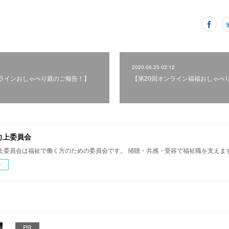
2020.06.25 02:12
ラインおしゃべり庭のご報告！】
【第20回オンライン福福おしゃべ
向上委員会
上委員会は福祉で働く方のための委員会です。 傾聴・共感・受容で福祉職を支えま
ー
PR