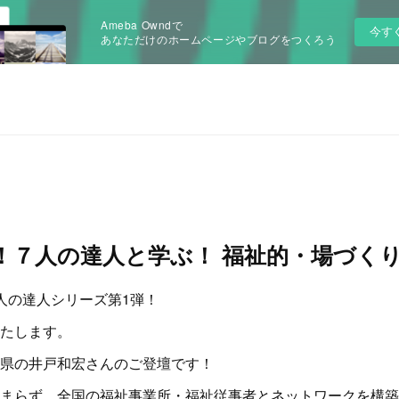
Ameba Owndで
今す
あなただけのホームページやブログをつくろう
！７人の達人と学ぶ！ 福祉的・場づく
人の達人シリーズ第1弾！
たします。
県の井戸和宏さんのご登壇です！
まらず、全国の福祉事業所・福祉従事者とネットワークを構築