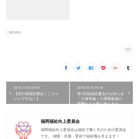
ご案内
(
95
)
2018.11.02 00:55
2018.10.15 04:16
【初の福福読書会！こりゃ
第1回福福読書会のお知らせ
いいですね！】
「介護再編～介護職激減の
危機をどう乗り越えるか…
福岡福祉向上委員会
福岡福祉向上委員会は福祉で働く方のための委員会
です。 傾聴・共感・受容で福祉職を支えます！