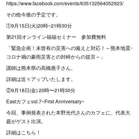
https://www.facebook.com/events/635132564052923/
その他今後の予定です。
①9月15日(火)20時~21時30分
第21回オンライン福福セミナー 参加費無料
「緊急企画！未曾有の災害への備えと対応！～熊本地震･
コロナ禍の豪雨災害との対峙からの提言～」
講師は熊本県の高橋惠子さん。
詳細は近々アップいたします。
②9月18日(金) 20時〜21時30分
Eastカフェvol.7~First Anniversary~
今回、事例発表された本野光代さんのカフェに、代表大
庭がゲスト出演。
詳細はこちら！