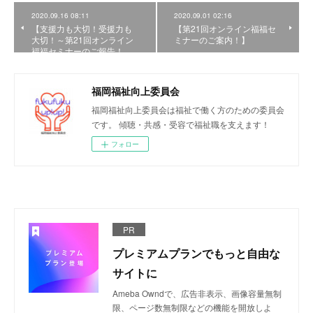
2020.09.16 08:11
2020.09.01 02:16
【支援力も大切！受援力も
【第21回オンライン福福セ
大切！～第21回オンライン
ミナーのご案内！】
福福セミナーのご報告！…
福岡福祉向上委員会
福岡福祉向上委員会は福祉で働く方のための委員会
です。 傾聴・共感・受容で福祉職を支えます！
フォロー
PR
プレミアムプランでもっと自由な
サイトに
Ameba Owndで、広告非表示、画像容量無制
限、ページ数無制限などの機能を開放しよ