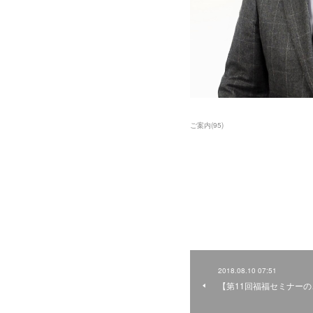
ご案内
(
95
)
2018.08.10 07:51
【第11回福福セミナー