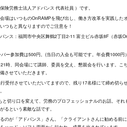
保険労務士法人アドバンス 代表社員 ）です。
0時 会場はいつものOnRAMPを飛び出し、働き方改革を実践し
いつもと異なりますのでご注意を！
ンス：福岡市中央区舞鶴2丁目2-11 富士ビル赤坂8F（赤坂O
ンバー参加費は500円。(当日の入会も可能です。年会費1000円
～21時、同会場にて講師、委員を交え、懇親会を行います。こち
備させていただきます。
先行受付させていただいてますので、残り17名様にて締め切ら
。
もと切り口を変えて、労務のプロフェッショナルのお話。それ
がるという素敵な話です。
るのが「アドバンス」さん。「クライアントさんに勧める前に
をハード・ソフト両面から行われ、成果を出されています。