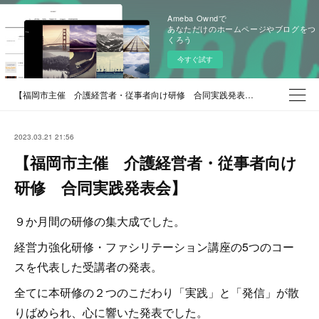
Ameba Owndで
あなただけのホームページやブログをつ
くろう
今すぐ試す
【福岡市主催 介護経営者・従事者向け研修 合同実践発表会】
2023.03.21 21:56
【福岡市主催 介護経営者・従事者向け
研修 合同実践発表会】
９か月間の研修の集大成でした。
経営力強化研修・ファシリテーション講座の5つのコー
スを代表した受講者の発表。
全てに本研修の２つのこだわり「実践」と「発信」が散
りばめられ、心に響いた発表でした。