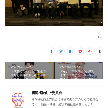
2023.03.27 13:00
2023.03.18 03:48
【成長のためにも、組織の
ダイジェスト動画を共有し
幸せと自身の幸せを！～経
ます！「集まる」コース
営力強化研修「成長する…
VOL.3～福岡市主催「令和…
福岡福祉向上委員会
福岡福祉向上委員会は福祉で働く方のための委員会
です。 傾聴・共感・受容で福祉職を支えます！