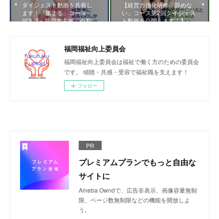
ダイジェスト動画を共有し
【経営力強化研修「辞めな
ます！「集まる」コース
い」コース第2回ダイジェス
VOL.3～福岡市主催「令和…
ト動画を公開します！】
福岡福祉向上委員会
福岡福祉向上委員会は福祉で働く方のための委員会
です。 傾聴・共感・受容で福祉職を支えます！
フォロー
PR
プレミアムプランでもっと自由な
サイトに
Ameba Owndで、広告非表示、画像容量無制
限、ページ数無制限などの機能を開放しよ
う。