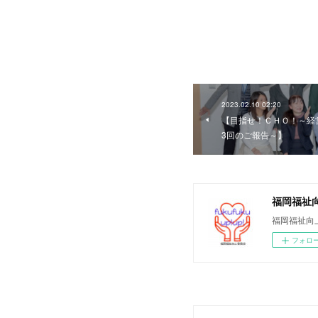
2023.02.10 02:20
【目指せ！ＣＨＯ！～経
3回のご報告～】
福岡福祉
福岡福祉向
フォロ