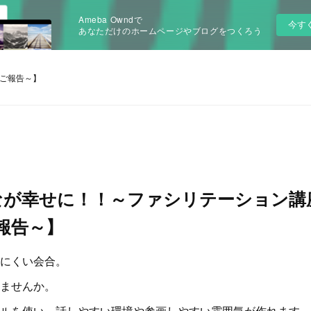
Ameba Owndで
今す
あなただけのホームページやブログをつくろう
ご報告～】
なが幸せに！！～ファシリテーション講
報告～】
にくい会合。
ませんか。
ルを使い、話しやすい環境や参画しやすい雰囲気が作れます。