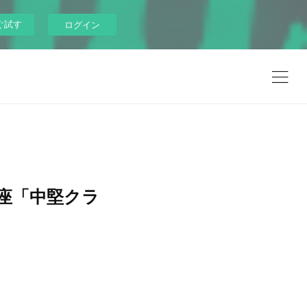
ぐ試す
ログイン
座「中堅クラ