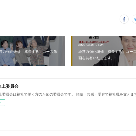
2023.02.01 01:24
営力強化研修「成長する」コース第
経営力強化研修「成長する」コース
画を共有いたします。
向上委員会
上委員会は福祉で働く方のための委員会です。 傾聴・共感・受容で福祉職を支えま
ー