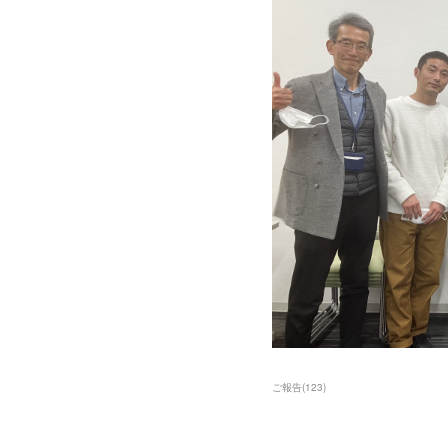
ご報告
(
123
)