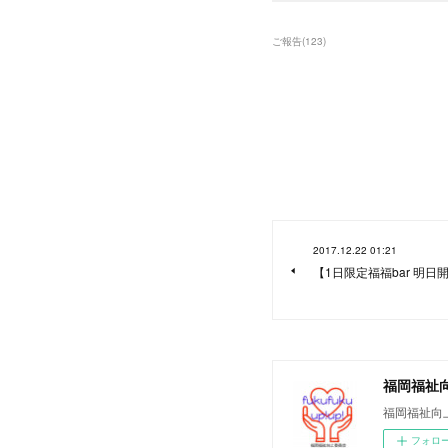
ご報告
(
123
)
2017.12.22 01:21
【1日限定福福bar 明
福岡福祉
福岡福祉向
フォロ