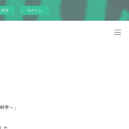
ぐ試す
ログイン
科学～」
。
した。