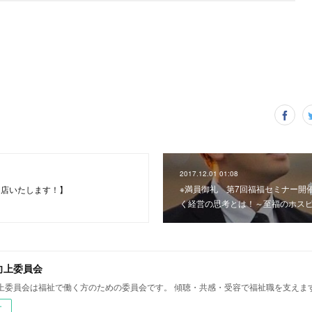
2017.12.01 01:08
※満員御礼 第7回福福セミナー開
日開店いたします！】
く経営の思考とは！～至福のホス
向上委員会
上委員会は福祉で働く方のための委員会です。 傾聴・共感・受容で福祉職を支えま
ー