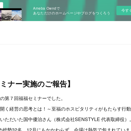
Ameba Owndで
今す
あなただけのホームページやブログをつくろう
セミナー実施のご報告】
の第７回福福セミナーでした。
開く経営の思考とは！～至福のホスピタリティがもたらす行動
いただいた国中優治さん（株式会社SENSTYLE 代表取締役）
め総勢32名。12月にもかかわらず、会場は熱気で包まれていま