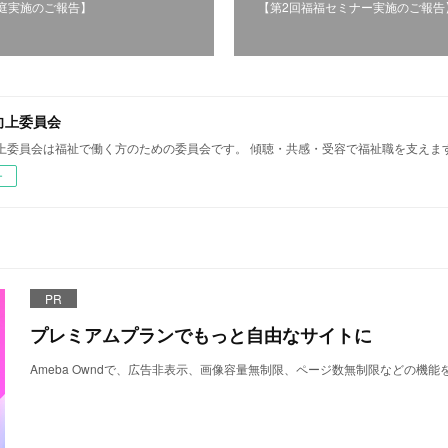
庭実施のご報告】
【第2回福福セミナー実施のご報告
向上委員会
上委員会は福祉で働く方のための委員会です。 傾聴・共感・受容で福祉職を支えま
ー
PR
プレミアムプランでもっと自由なサイトに
Ameba Owndで、広告非表示、画像容量無制限、ページ数無制限などの機能