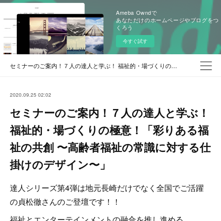
Ameba Owndで
あなただけのホームページやブログをつ
くろう
今すぐ試す
セミナーのご案内！７人の達人と学ぶ！ 福祉的・場づくりの極意！「彩りある福祉の共創 〜高齢者福祉の常識に対する仕掛けのデザイン〜」
2020.09.25 02:02
セミナーのご案内！７人の達人と学ぶ！
福祉的・場づくりの極意！「彩りある福
祉の共創 〜高齢者福祉の常識に対する仕
掛けのデザイン〜」
達人シリーズ第4弾は地元長崎だけでなく全国でご活躍
の貞松徹さんのご登壇です！！
福祉とエンターテインメントの融合を推し進める